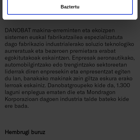
Baztertu
DANOBATi buruz
DANOBAT makina-erreminten eta ekoizpen
sistemen euskal fabrikatzailea espezializatuta
dago fabrikazio industrialerako soluzio teknologiko
aurreratuak eta bezeroen premietara erabat
egokitutakoak eskaintzen. Enpresak aeronautikako,
automobilgintzako edo trengintzako sektoreetan
liderrak diren enpresekin eta enpresentzat egiten
du lan, banakako makinak zein giltza eskura erako
lerroak eskainiz. Danobatgroupeko kide da, 1.300
laguni enplegua ematen die eta Mondragon
Korporazioan dagoen industria talde bateko kide
ere bada.
Hembrugi buruz