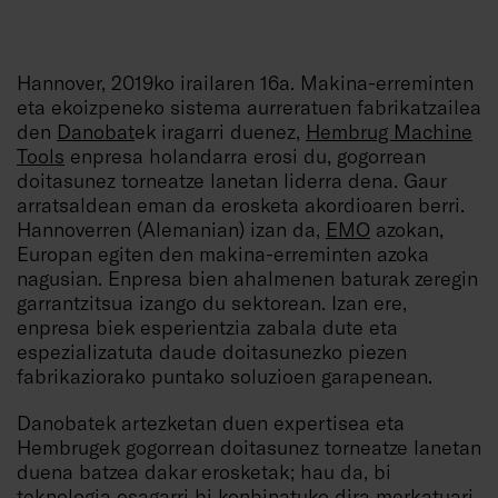
Hannover, 2019ko irailaren 16a. Makina-erreminten
eta ekoizpeneko sistema aurreratuen fabrikatzailea
den
Danobat
ek iragarri duenez,
Hembrug Machine
Tools
enpresa holandarra erosi du, gogorrean
doitasunez torneatze lanetan liderra dena. Gaur
arratsaldean eman da erosketa akordioaren berri.
Hannoverren (Alemanian) izan da,
EMO
azokan,
Europan egiten den makina-erreminten azoka
nagusian. Enpresa bien ahalmenen baturak zeregin
garrantzitsua izango du sektorean. Izan ere,
enpresa biek esperientzia zabala dute eta
espezializatuta daude doitasunezko piezen
fabrikaziorako puntako soluzioen garapenean.
Danobatek artezketan duen expertisea eta
Hembrugek gogorrean doitasunez torneatze lanetan
duena batzea dakar erosketak; hau da, bi
teknologia osagarri bi konbinatuko dira merkatuari