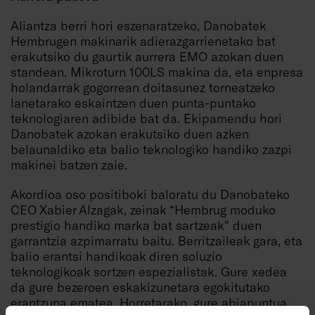
Aliantza berri hori eszenaratzeko, Danobatek
Hembrugen makinarik adierazgarrienetako bat
erakutsiko du gaurtik aurrera EMO azokan duen
standean. Mikroturn 100LS makina da, eta enpresa
holandarrak gogorrean doitasunez torneatzeko
lanetarako eskaintzen duen punta-puntako
teknologiaren adibide bat da. Ekipamendu hori
Danobatek azokan erakutsiko duen azken
belaunaldiko eta balio teknologiko handiko zazpi
makinei batzen zaie.
Akordioa oso positiboki baloratu du Danobateko
CEO Xabier Alzagak, zeinak “Hembrug moduko
prestigio handiko marka bat sartzeak" duen
garrantzia azpimarratu baitu. Berritzaileak gara, eta
balio erantsi handikoak diren soluzio
teknologikoak sortzen espezialistak. Gure xedea
da gure bezeroen eskakizunetara egokitutako
erantzuna ematea. Horretarako, gure abiapuntua