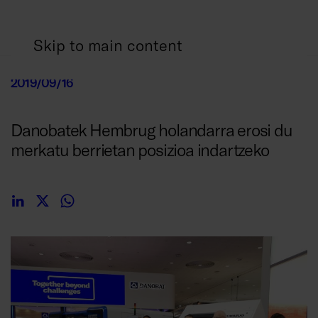
Skip to main content
2019/09/16
Danobatek Hembrug holandarra erosi du
merkatu berrietan posizioa indartzeko