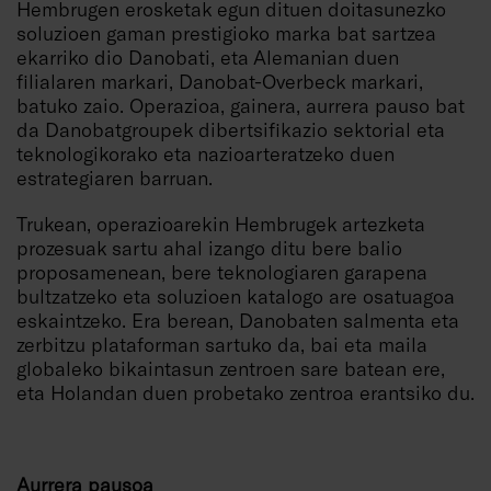
Hembrugen erosketak egun dituen doitasunezko
soluzioen gaman prestigioko marka bat sartzea
ekarriko dio Danobati, eta Alemanian duen
filialaren markari, Danobat-Overbeck markari,
batuko zaio. Operazioa, gainera, aurrera pauso bat
da Danobatgroupek dibertsifikazio sektorial eta
teknologikorako eta nazioarteratzeko duen
estrategiaren barruan.
Trukean, operazioarekin Hembrugek artezketa
prozesuak sartu ahal izango ditu bere balio
proposamenean, bere teknologiaren garapena
bultzatzeko eta soluzioen katalogo are osatuagoa
eskaintzeko. Era berean, Danobaten salmenta eta
zerbitzu plataforman sartuko da, bai eta maila
globaleko bikaintasun zentroen sare batean ere,
eta Holandan duen probetako zentroa erantsiko du.
Aurrera pausoa