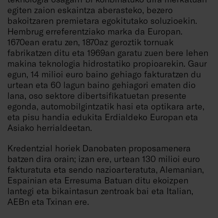
egiten zaion eskaintza aberasteko, bezero
bakoitzaren premietara egokitutako soluzioekin.
Hembrug erreferentziako marka da Europan.
1670ean eratu zen, 1870az geroztik tornuak
fabrikatzen ditu eta 1969an garatu zuen bere lehen
makina teknologia hidrostatiko propioarekin. Gaur
egun, 14 milioi euro baino gehiago fakturatzen du
urtean eta 60 lagun baino gehiagori ematen dio
lana, oso sektore dibertsifikatuetan presente
egonda, automobilgintzatik hasi eta optikara arte,
eta pisu handia edukita Erdialdeko Europan eta
Asiako herrialdeetan.
Kredentzial horiek Danobaten proposamenera
batzen dira orain; izan ere, urtean 130 milioi euro
fakturatuta eta sendo nazioarteratuta, Alemanian,
Espainian eta Erresuma Batuan ditu ekoizpen
lantegi eta bikaintasun zentroak bai eta Italian,
AEBn eta Txinan ere.