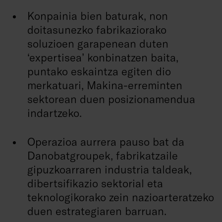
Konpainia bien baturak, non
doitasunezko fabrikaziorako
soluzioen garapenean duten
‘expertisea’ konbinatzen baita,
puntako eskaintza egiten dio
merkatuari, Makina-erreminten
sektorean duen posizionamendua
indartzeko.
Operazioa aurrera pauso bat da
Danobatgroupek, fabrikatzaile
gipuzkoarraren industria taldeak,
dibertsifikazio sektorial eta
teknologikorako zein nazioarteratzeko
duen estrategiaren barruan.