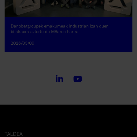
Danobatgroupek emakumeak industrian izan duen
bilakaera aztertu du M8aren harira
2026/03/09
TALDEA