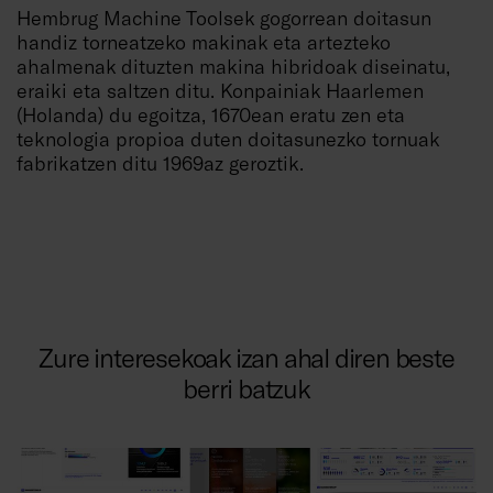
Hembrug Machine Toolsek gogorrean doitasun
handiz torneatzeko makinak eta artezteko
ahalmenak dituzten makina hibridoak diseinatu,
eraiki eta saltzen ditu. Konpainiak Haarlemen
(Holanda) du egoitza, 1670ean eratu zen eta
teknologia propioa duten doitasunezko tornuak
fabrikatzen ditu 1969az geroztik.
Zure interesekoak izan ahal diren beste
berri batzuk