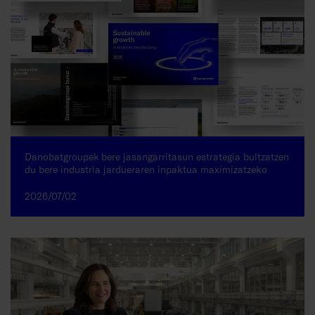
Danobatgroupek bere jasangarritasun estrategia bultzatzen
du bere industria jardueraren inpaktua maximizatzeko
2026/07/02