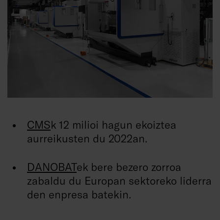
CMS
k 12 milioi hagun ekoiztea
aurreikusten du 2022an.
DANOBAT
ek bere bezero zorroa
zabaldu du Europan sektoreko liderra
den enpresa batekin.