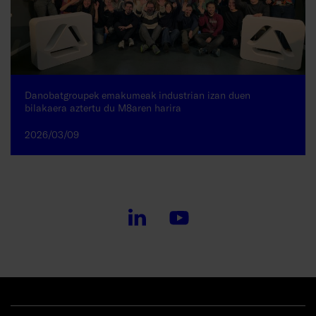
Danobatgroupek emakumeak industrian izan duen
bilakaera aztertu du M8aren harira
2026/03/09