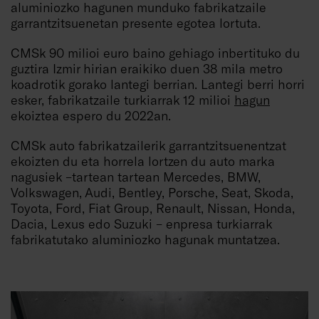
aluminiozko hagunen munduko fabrikatzaile
garrantzitsuenetan presente egotea lortuta.
CMSk 90 milioi euro baino gehiago inbertituko du
guztira Izmir hirian eraikiko duen 38 mila metro
koadrotik gorako lantegi berrian. Lantegi berri horri
esker, fabrikatzaile turkiarrak 12 milioi
hagun
ekoiztea espero du 2022an.
CMSk auto fabrikatzailerik garrantzitsuenentzat
ekoizten du eta horrela lortzen du auto marka
nagusiek –tartean tartean Mercedes, BMW,
Volkswagen, Audi, Bentley, Porsche, Seat, Skoda,
Toyota, Ford, Fiat Group, Renault, Nissan, Honda,
Dacia, Lexus edo Suzuki – enpresa turkiarrak
fabrikatutako aluminiozko hagunak muntatzea.