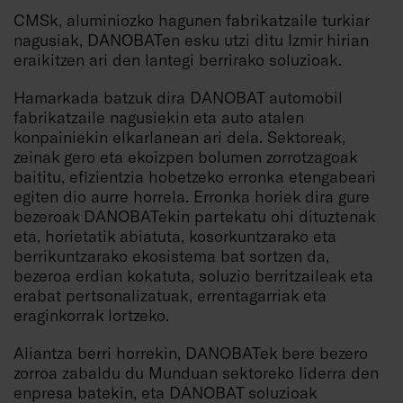
CMSk, aluminiozko hagunen fabrikatzaile turkiar
nagusiak, DANOBATen esku utzi ditu Izmir hirian
eraikitzen ari den lantegi berrirako soluzioak.
Hamarkada batzuk dira DANOBAT automobil
fabrikatzaile nagusiekin eta auto atalen
konpainiekin elkarlanean ari dela. Sektoreak,
zeinak gero eta ekoizpen bolumen zorrotzagoak
baititu, efizientzia hobetzeko erronka etengabeari
egiten dio aurre horrela. Erronka horiek dira gure
bezeroak DANOBATekin partekatu ohi dituztenak
eta, horietatik abiatuta, kosorkuntzarako eta
berrikuntzarako ekosistema bat sortzen da,
bezeroa erdian kokatuta, soluzio berritzaileak eta
erabat pertsonalizatuak, errentagarriak eta
eraginkorrak lortzeko.
Aliantza berri horrekin, DANOBATek bere bezero
zorroa zabaldu du Munduan sektoreko liderra den
enpresa batekin, eta DANOBAT soluzioak