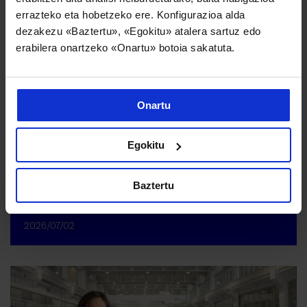
errazteko eta hobetzeko ere. Konfigurazioa alda
dezakezu «Baztertu», «Egokitu» atalera sartuz edo
erabilera onartzeko «Onartu» botoia sakatuta.
Onartu
Egokitu
Baztertu
Danobatgroupek bere jasangarritasun estrategia bultzatzen
du bere industria jardueraren inpaktua maximizatzeko
2026/07/02