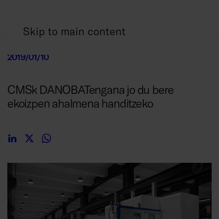
Skip to main content
2019/01/10
CMSk DANOBATengana jo du bere
ekoizpen ahalmena handitzeko