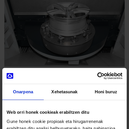
Onarpena
Xehetasunak
Honi buruz
Zure interesekoak izan ahal diren beste
Web orri honek cookieak erabiltzen ditu
berri batzuk
Gune honek cookie propioak eta hirugarrenenak
erabiltzen ditu analisi helburuetarako, baita nabigazioa