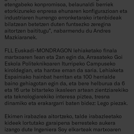
etengabeko konpromisoa, belaunaldi berriek
etorkizuneko enpresa ehunaren konfigurazioan eta
industriaren hurrengo erronketarako irtenbideak
bilatzean betetzen duten funtsezko zeregina
aitortzen baititugu”, nabarmendu du Andres
Mazkiaranek.
FLL Euskadi-MONDRAGON lehiaketako finala
martxoaren 1ean eta 2an egin da, Arrasateko Goi
Eskola Politeknikoaren Iturripeko Campuseko
kiroldegian, eta hantxe eman da saria. Lehiaketa
Espainiako hainbat herritan eta 100 herrialde
baino gehiagotan egin da, eta bere helburua da 6
eta 16 urte bitarteko ikasleen artean zientziarekiko
eta teknologiarekiko interesa piztea, tresna
dinamiko eta erakargarri baten bidez: Lego piezak.
Ekimen irabazlea aitortzeko, talde irabazleetako
kideek lortutako garaipena berresteko aukera
izango dute Ingeniera Soy elkarteak martxoaren