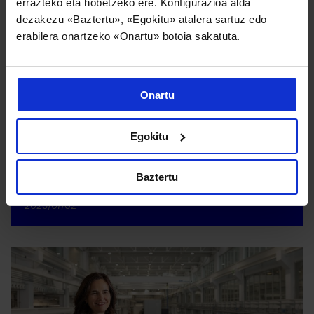
errazteko eta hobetzeko ere. Konfigurazioa alda
dezakezu «Baztertu», «Egokitu» atalera sartuz edo
erabilera onartzeko «Onartu» botoia sakatuta.
Onartu
Egokitu
Danobatgroupek bere jasangarritasun estrategia bultzatzen
Baztertu
du bere industria jardueraren inpaktua maximizatzeko
2026/07/02