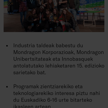
Industria taldeak babestu du
Mondragon Korporazioak, Mondragon
Unibertsitateak eta Innobasquek
antolatutako lehiaketaren 15. edizioko
sarietako bat.
Programak zientziarekiko eta
teknologiarekiko interesa piztu nahi
du Euskadiko 6-16 urte bitarteko
ikasleen artean