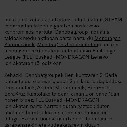
Ideia berritzaileak bultzatzeko eta txikitatik STEAM
esparruetan talentua garatzea sustatzeko
konpromisoa hartuta,
Danobatgroup
industria
taldeak modu aktiboan parte hartu du
Mondragon
Korporazioak
,
Mondragon Unibertsitatea
rekin eta
Innobasque
rekin batera, antolatutako
First Lego
League (FLL) Euskadi-MONDRAGON
izeneko
lehiaketaren 15. edizioan.
Zehazki, Danobatgroupek Berrikuntzaren 2. Saria
babestu du, eta martxoaren 2an, larunbata, taldeko
presidenteak, Andres Mazkiaranek, BeraBrick,
BeraKruz Ikastolako taldeari eman zion saria.“Sari
honen bidez, FLL Euskadi-MONDRAGON
lehiaketan parte hartzen duten gazteek duten
ahalmen berritzailea eta sormena balioesten
ditugu. Ekimen honek indartzen du talentuaren
garapenarekin eta kudeaketarekin dugun