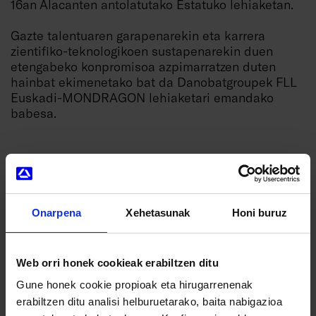
16an Alacanten antolatutako Estatuko lehiaketan.
Gazte talentuaren garapenarekin eta karrera
zientifiko-teknologikoen sustapenarekin duen
etengabeko konpromisoa azpimarratzen duten
hainbat ekimenetako bat da Danobatgroupek FLL
Euskadi-MONDRAGON lehiaketari emandako
babesa.
Onarpena
Xehetasunak
Honi buruz
Zure interesekoak izan ahal diren beste
berri batzuk
Web orri honek cookieak erabiltzen ditu
Gune honek cookie propioak eta hirugarrenenak
erabiltzen ditu analisi helburuetarako, baita nabigazioa