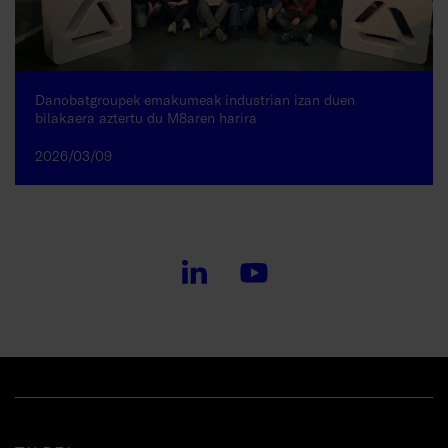
Danobatgroupek emakumeak industrian izan duen
bilakaera aztertu du M8aren harira
2026/03/09