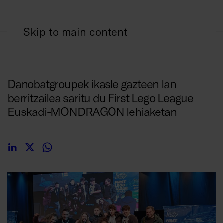
Skip to main content
2024/03/04
Danobatgroupek ikasle gazteen lan
berritzailea saritu du First Lego League
Euskadi-MONDRAGON lehiaketan