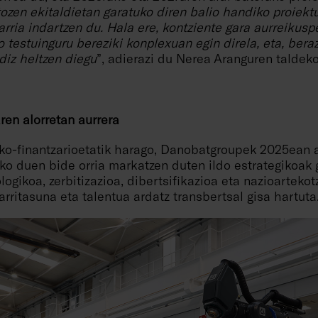
zen ekitaldietan garatuko diren balio handiko proiektu
arria indartzen du. Hala ere, kontziente gara aurreikusp
 testuinguru bereziki konplexuan egin direla, eta, beraz
diz heltzen diegu
”, adierazi du Nerea Aranguren taldek
ren alorretan aurrera
o-finantzarioetatik harago, Danobatgroupek 2025ean a
ko duen bide orria markatzen duten ildo estrategikoak 
logikoa, zerbitizazioa, dibertsifikazioa eta nazioarteko
ngarritasuna eta talentua ardatz transbertsal gisa hartuta