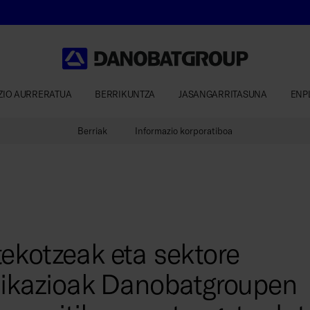
ZIO AURRERATUA
BERRIKUNTZA
JASANGARRITASUNA
ENP
Berriak
Informazio korporatiboa
ekotzeak eta sektore
ifikazioak Danobatgroupen