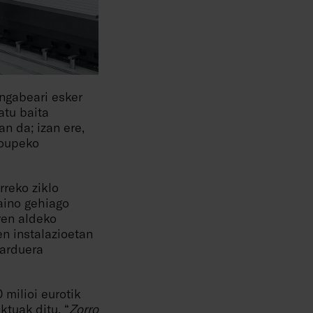
ngabeari esker
atu baita
n da; izan ere,
roupeko
rreko ziklo
baino gehiago
ren aldeko
n instalazioetan
jarduera
 milioi eurotik
ktuak ditu. “
Zorro