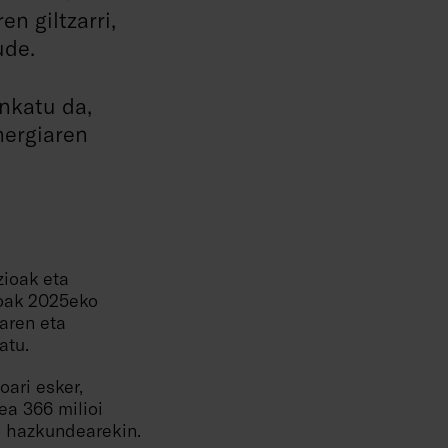
n giltzarri,
ude.
inkatu da,
nergiaren
zioak eta
goak 2025eko
aren eta
ratu.
oari esker,
ea 366 milioi
ko hazkundearekin.