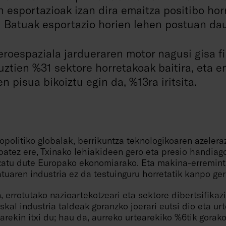
 esportazioak izan dira emaitza positibo horre
u Batuak esportazio horien lehen postuan da
eroespaziala jardueraren motor nagusi gisa f
uztien %31 sektore horretakoak baitira, eta e
n pisua bikoiztu egin da, %13ra iritsita.
politiko globalak, berrikuntza teknologikoaren azelera
 batez ere, Txinako lehiakideen gero eta presio handia
tzatu dute Europako ekonomiarako. Eta makina-erremint
atuaren industria ez da testuinguru horretatik kanpo ge
, errotutako nazioartekotzeari eta sektore dibertsifikazi
kal industria taldeak goranzko joerari eutsi dio eta urt
arekin itxi du; hau da, aurreko urtearekiko %6tik gora