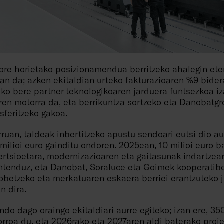
ore horietako posizionamendua berritzeko ahalegin ete
an da; azken ekitaldian urteko fakturazioaren %9 bider
eko
bere partner teknologikoaren jarduera funtsezkoa iza
ren motorra da, eta berrikuntza sortzeko eta Danobatg
sferitzeko gakoa.
ruan, taldeak inbertitzeko apustu sendoari eutsi dio au
milioi euro gainditu ondoren. 2025ean, 10 milioi euro 
ertsioetara, modernizazioaren eta gaitasunak indartzea
tenduz, eta Danobat, Soraluce eta
Goimek
kooperatibe
obetzeko eta merkatuaren eskaera berriei erantzuteko 
n dira.
o dago oraingo ekitaldiari aurre egiteko; izan ere, 350
rroa du, eta 2026rako eta 2027aren aldi baterako proie