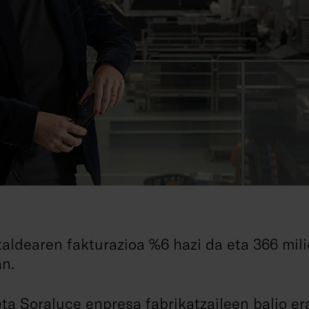
taldearen fakturazioa %6 hazi da eta 366 milio
n.
ta Soraluce enpresa fabrikatzaileen balio er