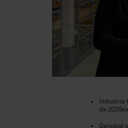
Industria 
da 2025ea
Danobat e