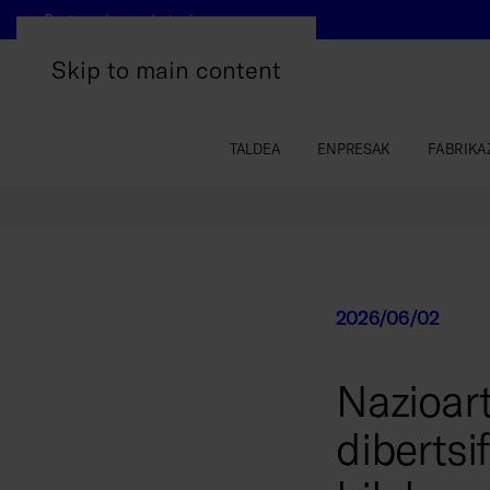
Beste webgune batzuk
Skip to main content
TALDEA
ENPRESAK
FABRIKA
2026/06/02
Nazioart
diberts