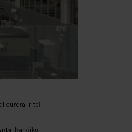
i eurora iritsi
antsi handiko