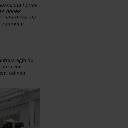
ekin, eta horrek
en horiek
, zuhurtziaz eta
o zuzendari
urrera egin du
gauzatzen:
tzea, adimen
.