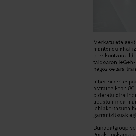
Merkatu eta sekt
mantendu ahal iz
berrikuntzara.
Id
taldearen I+G+b-
negozioetara tran
Inbertsioen espar
estrategikoan 80 
bideratu dira inb
apustu irmoa man
lehiakortasuna h
garrantzitsuak egi
Danobatgroup send
gorako eskaera zo