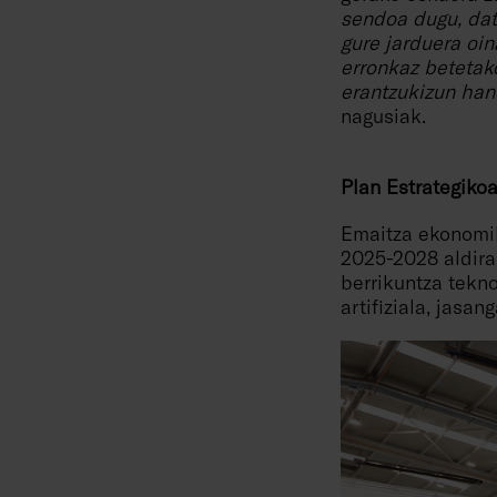
sendoa dugu, dato
gure jarduera oin
erronkaz betetako
erantzukizun han
nagusiak.
Plan Estrategikoa
Emaitza ekonomik
2025-2028 aldira
berrikuntza tekno
artifiziala, jasa