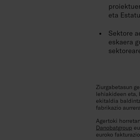
proiektuen
eta Estat
Sektore a
eskaera g
sektoreare
Ziurgabetasun geo
lehiakideen eta,
ekitaldia baldin
fabrikazio aurrer
Agertoki horretan
Danobatgroup
eus
euroko fakturazio