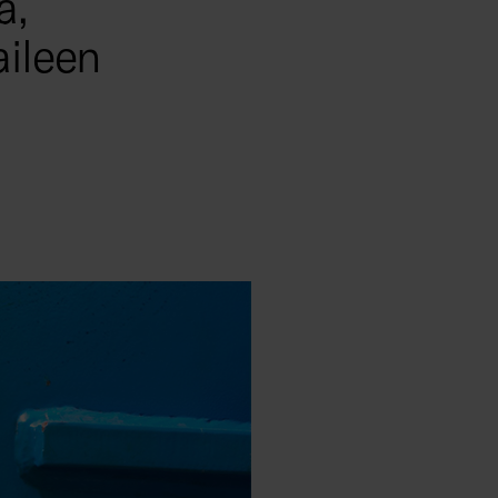
a,
aileen