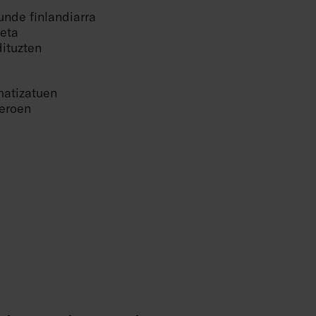
unde finlandiarra
 eta
dituzten
matizatuen
zeroen