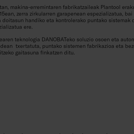
tan, makina-erremintaren fabrikatzaileak Plantool erak
5ean, zerra zirkularren garapenean espezializatua, bai
ta doitasun handiko eta kontrolerako puntako sistemak 
ializatua ere.
dearen teknologia DANOBATeko soluzio osoen eta auto
idean txertatuta, puntako sistemen fabrikazioa eta be
tzeko gaitasuna finkatzen ditu.