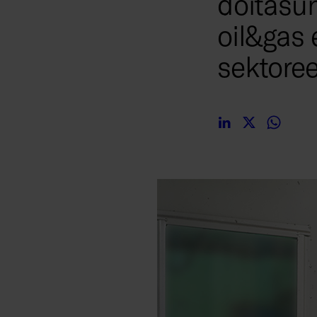
doitasun
oil&gas 
sektoree