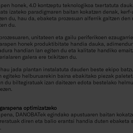
n honek, 4.0 kontzeptu teknologikoa txertatuta dauk
kats izateko paradigmaren baitan kokatzen denak, kerf-
en du, hau da, ebaketa prozesuan alferrik galtzen den 
ten du.
prozesuaren, unitateen eta gailu periferikoen ezaugarri
arapen honek produktibitate handia dauka, adimendun
adura handian lan egiten du eta kalitate handiko emait
rialaren galera ere txikitzen du.
 hau jada plantan instalatuta dauden beste ekipo batzu
n egiteko helburuarekin baina ebakitako piezak paletet
n du biltegiratuak izan daitezen edota bestelako helm
tezen.
n garapena optimizatzeko
apena, DANOBATek egindako apustuaren baitan kokatz
reratuak diren eta balio erantsi handia duten ebaketa 
.