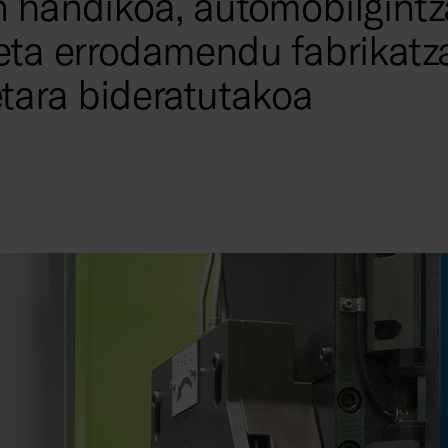
 handikoa, automobilgintz
eta errodamendu fabrikatz
tara bideratutakoa