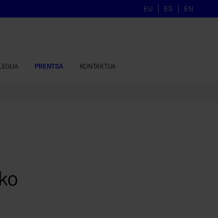
EU
ES
EN
LEGUA
PRENTSA
KONTAKTUA
ko