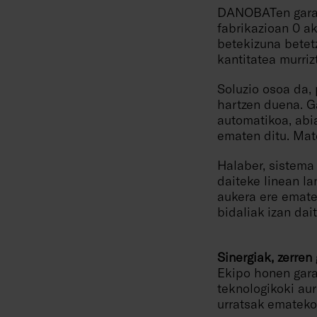
DANOBATen garape
fabrikazioan 0 a
betekizuna betetz
kantitatea murriz
Soluzio osoa da, 
hartzen duena. G
automatikoa, abi
ematen ditu. Mate
Halaber, sistema
daiteke linean la
aukera ere emate
bidaliak izan dai
Sinergiak, zerre
Ekipo honen gar
teknologikoki aur
urratsak emateko