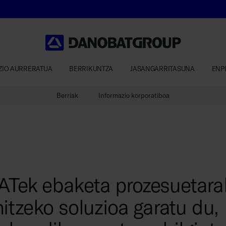
ZIO AURRERATUA
BERRIKUNTZA
JASANGARRITASUNA
ENP
Berriak
Informazio korporatiboa
ek ebaketa prozesuetara
itzeko soluzioa garatu du,