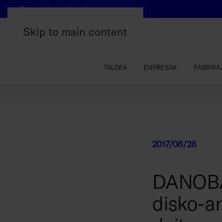
Beste webgune batzuk
Skip to main content
TALDEA
ENPRESAK
FABRIKA
2017/06/28
DANOBAT
disko-an