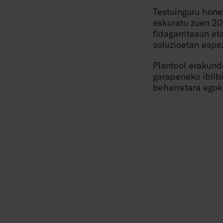
Testuinguru hone
eskuratu zuen 201
fidagarritasun e
soluzioetan espez
Plantool erakun
garapeneko ibilb
beharretara egoki