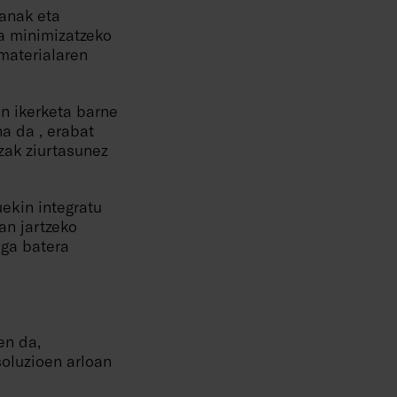
anak eta
a minimizatzeko
materialaren
en ikerketa barne
a da , erabat
zak ziurtasunez
ekin integratu
an jartzeko
uga batera
en da,
soluzioen arloan