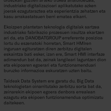
industriako digitalizazioari aplikatutako azken
joerak ezagutaraztea eta esperientzia zehatzen eta
kasu arrakastatsuen berri ematea elkarri.
Ekoizpen plantetan teknologia digitalak sartzea
industriako fabrikazio prozesuen iraultza ekartzen
ari da, eta DANOBATGROUP erreferente posizioa
lortu du eszenatoki horretan, Smart HMIren
inguruan egituratzen diren zerbitzu digitalen
eskaintza bati esker, izan ere, Smart HMI interfaze
adimendun bat da, zeinak langileari laguntzen dion
eta ekipoaren egoerari eta funtzionamenduari
buruzko informazioa eskuratzen uzten baitu.
Taldeak Data System ere garatu du. Big Data
teknologietan oinarritutako zerbitzu sorta bat da,
zeinarekin ekipoen egoera denbora errealean
ezagutu eta ekipoen funtzionamendua optimizatu
daitekeen.