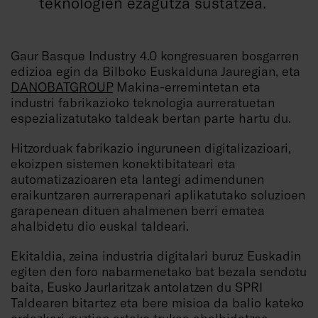
teknologien ezagutza sustatzea.
Gaur Basque Industry 4.0 kongresuaren bosgarren
edizioa egin da Bilboko Euskalduna Jauregian, eta
DANOBATGROUP
Makina-erremintetan eta
industri fabrikazioko teknologia aurreratuetan
espezializatutako taldeak bertan parte hartu du.
Hitzorduak fabrikazio inguruneen digitalizazioari,
ekoizpen sistemen konektibitateari eta
automatizazioaren eta lantegi adimendunen
eraikuntzaren aurrerapenari aplikatutako soluzioen
garapenean dituen ahalmenen berri ematea
ahalbidetu dio euskal taldeari.
Ekitaldia, zeina industria digitalari buruz Euskadin
egiten den foro nabarmenetako bat bezala sendotu
baita, Eusko Jaurlaritzak antolatzen du SPRI
Taldearen bitartez eta bere misioa da balio kateko
ordezkari guztien arteko trukea ahalbidetzea,