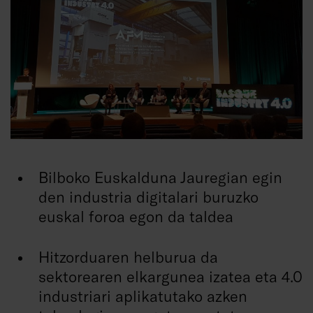
Bilboko Euskalduna Jauregian egin
den industria digitalari buruzko
euskal foroa egon da taldea
Hitzorduaren helburua da
sektorearen elkargunea izatea eta 4.0
industriari aplikatutako azken