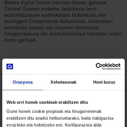
Babes digital honen barruan daude, gainera,
Control System sistema, fabrikazio lerro
automatizatuen kudeaketara bideratuta, eta
Intelligent Components deiturikoak, makinetan
txertatuta doazen eta ekipoen doitasuna,
fidagarritasuna eta produktibitatea hobetzen uzten
duten gailuak.
Onarpena
Xehetasunak
Honi buruz
Zure interesekoak izan ahal diren beste
berri batzuk
Web orri honek cookieak erabiltzen ditu
Gune honek cookie propioak eta hirugarrenenak
erabiltzen ditu analisi helburuetarako, baita nabigazioa
errazteko eta hobetzeko ere. Konfigurazioa alda