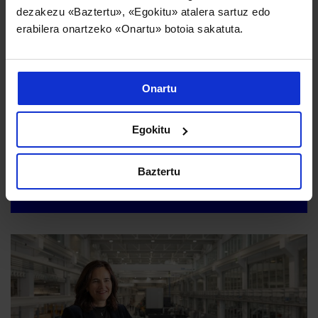
dezakezu «Baztertu», «Egokitu» atalera sartuz edo
erabilera onartzeko «Onartu» botoia sakatuta.
Onartu
Egokitu
Danobatgroupek bere jasangarritasun estrategia bultzatzen
du bere industria jardueraren inpaktua maximizatzeko
Baztertu
2026/07/02