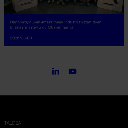
Danobatgroupek emakumeak industrian izan duen
bilakaera aztertu du M8aren harira
2026/03/09
TALDEA