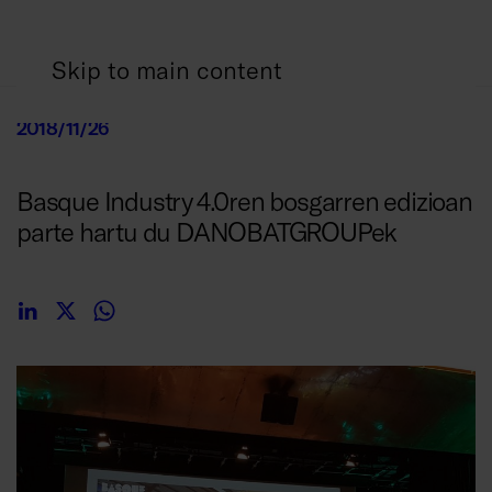
Skip to main content
2018/11/26
Basque Industry 4.0ren bosgarren edizioan
parte hartu du DANOBATGROUPek