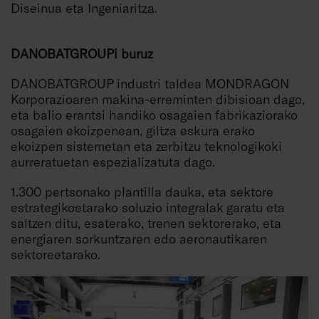
Diseinua eta Ingeniaritza.
DANOBATGROUPi buruz
DANOBATGROUP industri taldea MONDRAGON
Korporazioaren makina-erreminten dibisioan dago,
eta balio erantsi handiko osagaien fabrikaziorako
osagaien ekoizpenean, giltza eskura erako
ekoizpen sistemetan eta zerbitzu teknologikoki
aurreratuetan espezializatuta dago.
1.300 pertsonako plantilla dauka, eta sektore
estrategikoetarako soluzio integralak garatu eta
saltzen ditu, esaterako, trenen sektorerako, eta
energiaren sorkuntzaren edo aeronautikaren
sektoreetarako.