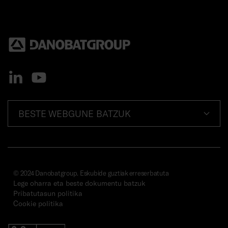
BESTE WEBGUNE BATZUK
© 2024 Danobatgroup. Eskubide guztiak erreserbatuta
Lege oharra eta beste dokumentu batzuk
Pribatutasun politika
Cookie politika