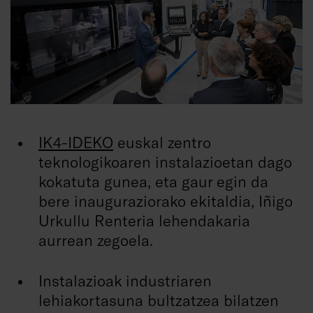
IK4-IDEKO
euskal zentro
teknologikoaren instalazioetan dago
kokatuta gunea, eta gaur egin da
bere inauguraziorako ekitaldia, Iñigo
Urkullu Renteria lehendakaria
aurrean zegoela.
Instalazioak industriaren
lehiakortasuna bultzatzea bilatzen