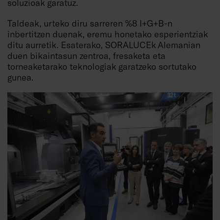
soluzioak garatuz.
Taldeak, urteko diru sarreren %8 I+G+B-n
inbertitzen duenak, eremu honetako esperientziak
ditu aurretik. Esaterako, SORALUCEk Alemanian
duen bikaintasun zentroa, fresaketa eta
torneaketarako teknologiak garatzeko sortutako
gunea.