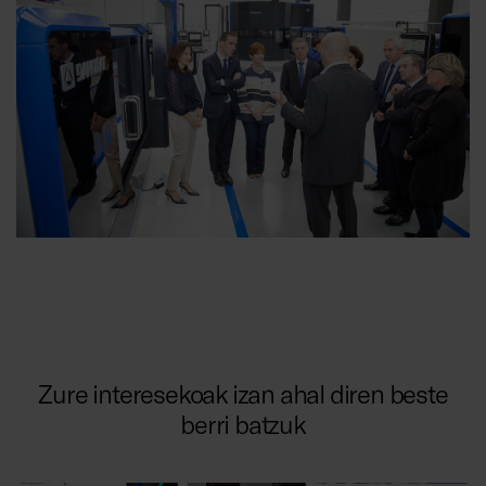
Zure interesekoak izan ahal diren beste
berri batzuk