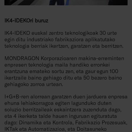
IK4-IDEKOri buruz
IK4-IDEKO euskal zentro teknologikoak 30 urte
egin ditu industriako fabrikaziora aplikatutako
teknologia berriak ikertzen, garatzen eta berritzen.
MONDRAGON Korporazioaren makina-erreminten
enpresen teknologia maila handiko erronkei
erantzuna emateko sortu zen, eta gaur egun 100
ikertzaile baino gehiago ditu eta 50 bezero baino
gehiagoko zorroa urtean.
I+G+B-ren alorrean garatzen duen jarduera enpresa
ehuna lehiakorragoa egiten lagunduko duten
soluzio berritzaileak eskaintzera zuzenduta dago,
eta 4 ikerketa talde hauen inguruan egituratuta
dago: Dinamika eta Kontrola, Fabrikazio Prozesuak,
IKTak eta Automatizazioa, eta Doitasuneko