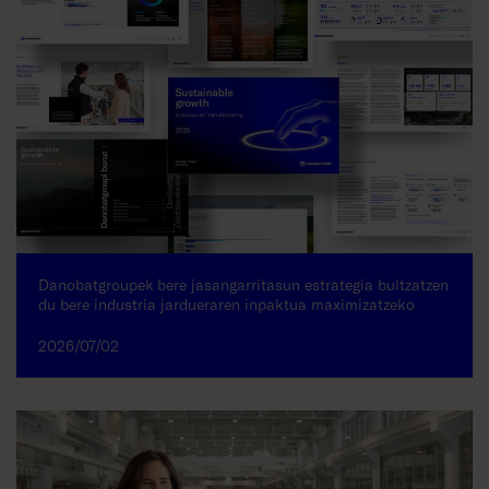
Danobatgroupek bere jasangarritasun estrategia bultzatzen
du bere industria jardueraren inpaktua maximizatzeko
2026/07/02