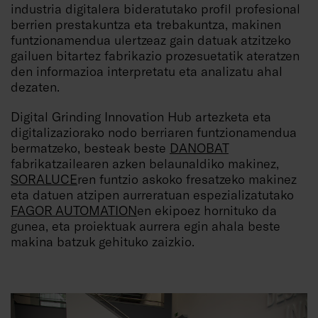
industria digitalera bideratutako profil profesional
berrien prestakuntza eta trebakuntza, makinen
funtzionamendua ulertzeaz gain datuak atzitzeko
gailuen bitartez fabrikazio prozesuetatik ateratzen
den informazioa interpretatu eta analizatu ahal
dezaten.
Digital Grinding Innovation Hub artezketa eta
digitalizaziorako nodo berriaren funtzionamendua
bermatzeko, besteak beste
DANOBAT
fabrikatzailearen azken belaunaldiko makinez,
SORALUCE
ren funtzio askoko fresatzeko makinez
eta datuen atzipen aurreratuan espezializatutako
FAGOR AUTOMATION
en ekipoez hornituko da
gunea, eta proiektuak aurrera egin ahala beste
makina batzuk gehituko zaizkio.