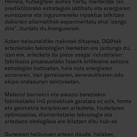
Horrela, hutsegiteei aurrea hartu, mantentze lan
prediktiborako estrategiak aktibatu eta energiaren
aurrezpena eta ingurumeneko inpaktua txikitzea
dakarten alternatibak esperimentatu ahal izango
dira”, ziurtatu du Arangurenek.
Azken belaunaldiko makinak dituenez, DGIHak
artezketako teknologien ikerketan ere jardungo du,
izan ere, artezketa da pieza osagai industrialen
fabrikazio prozesuetako faserik kritikoena sektore
estrategiko batzuetan, hala nola energiaren
sorreraren, tren garraioaren, aeronautikaren edo
ekipo ondasunen sektoreetan.
Material berriekin eta aleazio bereziekin
fabrikatzeko I+G proiektuak garatzea ez ezik, forma
eta geometria konplexuen artezketa, hozketaren
optimizazioa, diamantatzeko teknologia eta
artezketa ekologikoa ere bilatzen ditu hub-ak
Gunearen helburuen artean daude, halaber,