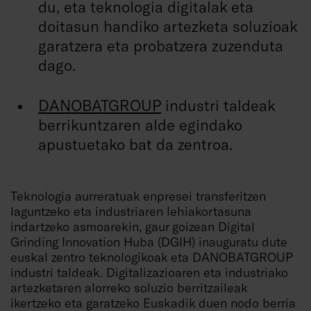
du, eta teknologia digitalak eta
doitasun handiko artezketa soluzioak
garatzera eta probatzera zuzenduta
dago.
DANOBATGROUP
industri taldeak
berrikuntzaren alde egindako
apustuetako bat da zentroa.
Teknologia aurreratuak enpresei transferitzen
laguntzeko eta industriaren lehiakortasuna
indartzeko asmoarekin, gaur goizean Digital
Grinding Innovation Huba (DGIH) inauguratu dute
euskal zentro teknologikoak eta DANOBATGROUP
industri taldeak. Digitalizazioaren eta industriako
artezketaren alorreko soluzio berritzaileak
ikertzeko eta garatzeko Euskadik duen nodo berria