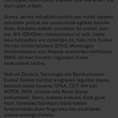
start upen artean.
Gunea, zeinak industrializaziotik oso hurbil dauden
soluzioen probak eta saiakuntzak egiteko balioko
duen, kokaleku askoko proiektua da erabat. Izan
ere, IK4-IDEKOren instalazioetan ez ezik, beste
leku batzuetara ere zabaltzen da, hala nola Euskal
Herriko Unibertsitatera (EHU), Mondragon
Unibertsitatera edo Makina-erreminten Institutura
(IMH), ekimen honetan laguntzen duten
erakundeak baitira.
Hub-ak Zientzia, Teknologia eta Berrikuntzaren
Euskal Sareko hainbat eragileren laguntza dauka,
besteak beste hauena: CFAA, CEIT-IK4 edo
AOTEK. EKIN, Unnesa edo Korta Group
erakundeek, berriz, babesa erakutsi diote gune
horri, benetako fabrikazio baldintzetan
funtzionatuko duen froga leku bat edukitzeko
aukera emango dielako.