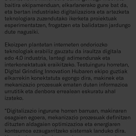
baitira ekipamenduan, elkarlanerako gune bat da,
eta bertan industriako digitalizaziora eta artezketa
teknologiara zuzendutako ikerketa proiektuak
esperimentatzen, frogatzen eta balidatzen jardungo
dute nagusiki.
Ekoizpen plantetan interneten ondoriozko
teknologiak erabiliz gauzatu da iraultza digitala
edo 4.0 industria, lantegi adimendunak eta
interkonektatuak eraikitzeko. Testuinguru horretan,
Digital Grinding Innovation Hubaren ekipo guztiak
elkarrekin konektatuta egongo dira, makinek eta
mekanizazio prozesuak ematen duten informazioa
urrutitik eta denbora errealean eskuratu ahal
izateko.
“Digitalizazio ingurune horren barruan, makinaren
osagaien egoera, mekanizazio prozesuak definitzen
dituzten aldagaien optimizazioa eta energiaren
kontsumoa ezaugarritzeko sistemak landuko dira.