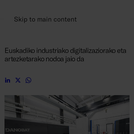
Skip to main content
2018/05/09
Euskadiko industriako digitalizaziorako eta
artezketarako nodoa jaio da