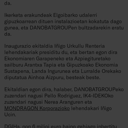
da.
Ikerketa erakundeak Elgoibarko udalerri
gipuzkoarrean dituen instalazioetan kokatuta dago
gunea, eta DANOBATGROUPen bultzadarekin eratu
da.
Inaugurazio ekitaldia Iñigo Urkullu Renteria
lehendakariak presiditu du, eta bertan egon dira
Ekonomiaren Garapeneko eta Azpiegituretako
sailburu Arantxa Tapia eta Gipuzkoako Ekonomia
Sustapena, Landa Ingurunea eta Lurralde Orekako
diputatua Ainhoa Aizpuru, besteak beste.
Ekitaldian egon dira, halaber, DANOBATGROUPeko
zuzendari nagusi Pello Rodriguez, IK4-IDEKOko
zuzendari nagusi Nerea Aranguren eta
MONDRAGON Korporazioko
lehendakari Iñigo
Ucin.
DGIHa, non 6 milioi euro baino gehiago inbertitu