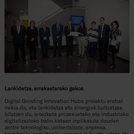
Lankidetza, arrakastarako gakoa
Digital Grinding Innovation Huba proiektu erabat
irekia da, eta lankidetza eta sinergiak bultzatzea
bilatzen du, artezketa prozesuetako eta industriako
digitalizazioko balio katean inplikatuta dauden
zentro teknologiko, unibertsitate, enpresa,
hornitzaile, erabiltzaile, enpresa txiki eta ertain eta