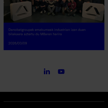
Danobatgroupek emakumeak industrian izan duen
bilakaera aztertu du M8aren harira
2026/03/09