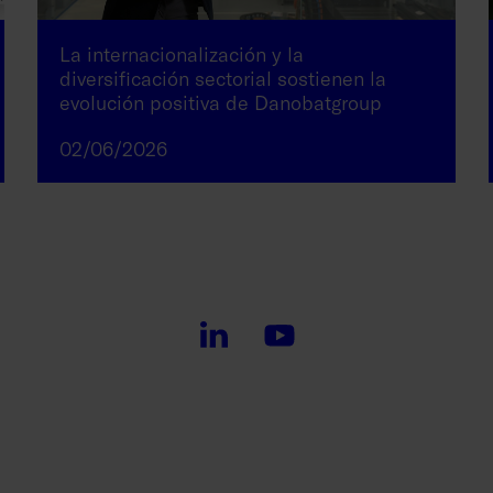
La internacionalización y la
diversificación sectorial sostienen la
evolución positiva de Danobatgroup
02/06/2026