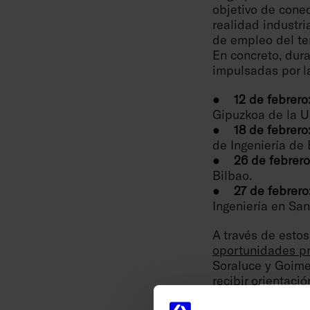
objetivo de conec
realidad industri
de empleo del ter
En concreto, dura
impulsadas por la
●
12 de febrero
Gipuzkoa de la U
●
18 de febrero
de Ingeniería de 
● 26 de febrero
Bilbao.
● 27 de febrero
Ingeniería en San
A través de estos
oportunidades pr
Soraluce y Goime
recibir orientac
“En Danobatgroup