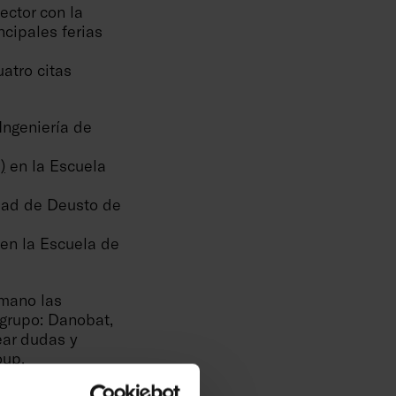
ector con la
ncipales ferias
atro citas
Ingeniería de
)
en la Escuela
dad de Deusto de
en la Escuela de
 mano las
 grupo: Danobat,
ear dudas y
oup.
ofrecemos a