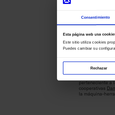
nuestras persona
cada uno”, destac
Consentimiento
Promoción de lo
Danobatgroup tam
Esta página web usa cookie
MONDRAGON 20
Este sitio utiliza cookies pro
dedicada a la Tra
Puedes cambiar su configura
Sobre Danobatgr
Con una trayector
Rechazar
industrial, Dano
altamente cualifi
perteneciente a 
cooperativas
Dan
la máquina-herram