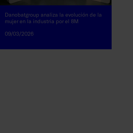
Danobatgroup analiza la evolución de la
mujer en la industria por el 8M
09/03/2026