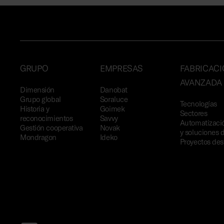
GRUPO
EMPRESAS
FABRICAC
AVANZADA
Dimensión
Danobat
Grupo global
Soraluce
Tecnologías
Historia y
Goimek
Sectores
reconocimientos
Savvy
Automatizació
Gestión cooperativa
Novak
y soluciones d
Mondragon
Ideko
Proyectos de