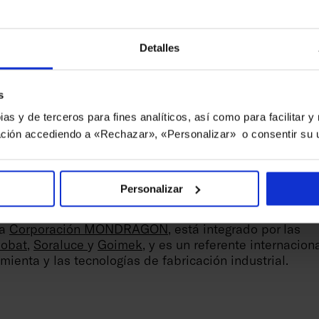
s planes formativos y de desarrollo para potenciar las
a Iker Usabiaga, director de gestión social del grupo in
Detalles
s premios TFG TFM
bién dará a conocer en estas ferias los premios
TFG-
s
25
, que patrocina y en los que cuenta con una categor
pias y de terceros para fines analíticos, así como para facilitar 
nsformación Digital.
ción accediendo a «Rechazar», «Personalizar» o consentir su 
oup
ia de 70 años en el ámbito de las tecnologías aplicada
Personalizar
batgroup cuenta con una plantilla formada por más de 
cadas y una facturación de 337 millones de euros. El gr
la
Corporación MONDRAGON
, está integrado por las
obat
,
Soraluce
y
Goimek
, y es un referente internacion
ienta y las tecnologías de fabricación industrial.