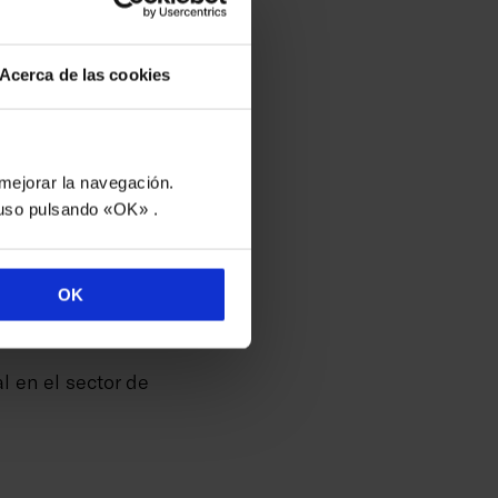
 cualidades de
dustrial.
Acerca de las cookies
TFM
ía propia
y mejorar la navegación.
uso pulsando «OK» .
s a la fabricación
OK
1.400 personas
upo,
al en el sector de