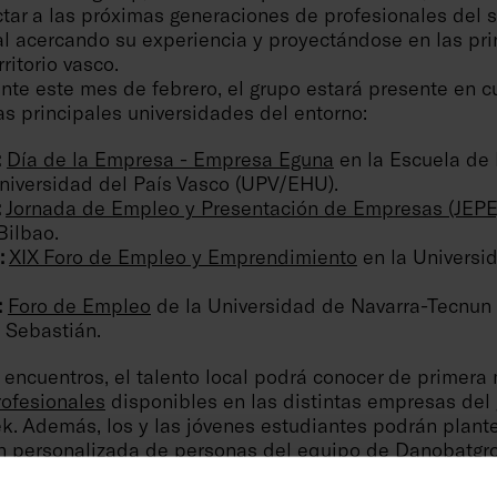
tar a las próximas generaciones de profesionales del s
al acercando su experiencia y proyectándose en las pri
ritorio vasco.
nte este mes de febrero, el grupo estará presente en cu
s principales universidades del entorno:
:
Día de la Empresa - Empresa Eguna
en la Escuela de 
niversidad del País Vasco (UPV/EHU).
:
Jornada de Empleo y Presentación de Empresas (JEPE
Bilbao.
:
XIX Foro de Empleo y Emprendimiento
en la Universi
:
Foro de Empleo
de la Universidad de Navarra-Tecnun 
 Sebastián.
 encuentros, el talento local podrá conocer de primera
ofesionales
disponibles en las distintas empresas del
k. Además, los y las jóvenes estudiantes podrán plant
ión personalizada de personas del equipo de Danobatgr
 apostamos por una gestión estratégica del talento y 