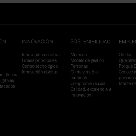
IÓN
INNOVACIÓN
SOSTENIBILIDAD
EMPLE
Innovación en cifras
Memoria
Ofertas
Líneas principales
Modelo de gestión
Qué ofre
Centro tecnológico
Personas
Por qué 
Innovación abierta
Clima y medio
Conoce a
n, líneas
ambiente
personas
igitales
Compromiso social
Mantente
stacados
Calidad, excelencia e
innovación