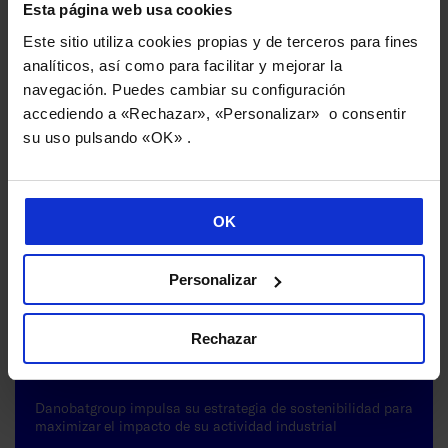
Esta página web usa cookies
Este sitio utiliza cookies propias y de terceros para fines
analíticos, así como para facilitar y mejorar la
Noticias que también te pueden interesar
navegación. Puedes cambiar su configuración
accediendo a «Rechazar», «Personalizar» o consentir
su uso pulsando «OK» .
OK
Personalizar
Rechazar
Danobatgroup impulsa su estrategia de sostenibilidad para
maximizar el impacto de su actividad industrial