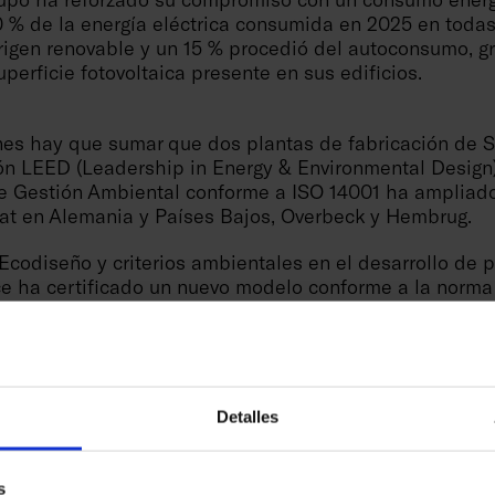
0 % de la energía eléctrica consumida en 2025 en todas
rigen renovable y un 15 % procedió del autoconsumo, gr
perficie fotovoltaica presente en sus edificios.
nes hay que sumar que dos plantas de fabricación de 
ión LEED (Leadership in Energy & Environmental Design)
e Gestión Ambiental conforme a ISO 14001 ha ampliado
bat en Alemania y Países Bajos, Overbeck y Hembrug.
Ecodiseño y criterios ambientales en el desarrollo de 
uce ha certificado un nuevo modelo conforme a la norm
ando un total de 27 productos certificados. Por su par
lla de Carbono de Producto, la Huella Ambiental y el An
o de foso DHD. Asimismo, Goimek ha avanzado en el des
 ofrecer el cálculo de la huella de carbono de los pro
Detalles
ienestar dentro y fuera de la organización
s