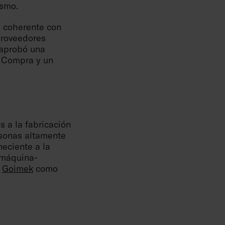
ismo.
a coherente con
proveedores
 aprobó una
e Compra y un
s a la fabricación
rsonas altamente
neciente a la
a máquina-
y
Goimek
como