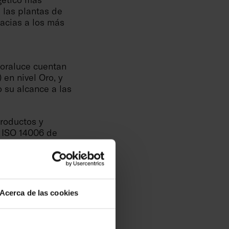
 las plantas de
acias a los más
Soraluce cuentan
 en nivel Oro, y
 su alcance a las
productos y
a ISO 14006 de
te, Danobat ha
álisis de Ciclo
arrollo de
ductos que
Acerca de las cookies