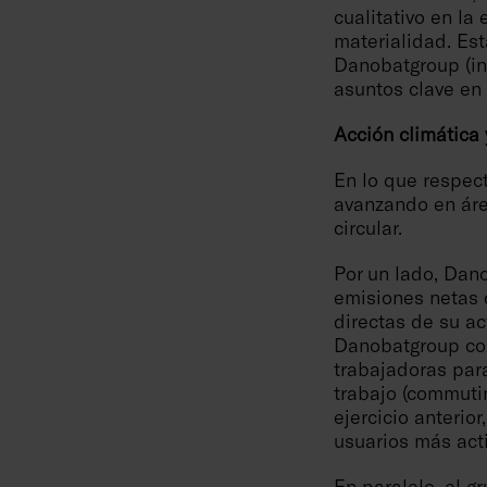
cualitativo en la
materialidad. Est
Danobatgroup (inc
asuntos clave en 
Acción climática
En lo que respec
avanzando en áre
circular.
Por un lado, Dano
emisiones netas c
directas de su ac
Danobatgroup con
trabajadoras par
trabajo (commutin
ejercicio anterio
usuarios más acti
En paralelo, el 