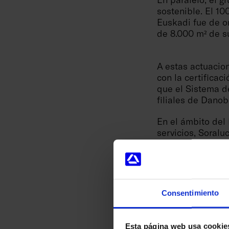
sostenible. El 10
Euskadi fue de o
de 8.000 m² de su
A estas actuacio
con la certificac
que el Sistema d
filiales de Dano
En el ámbito del 
servicios, Soral
Ecodiseño, alcanz
verificado la Hue
de Vida del torn
capacidades para
mecaniza.
Consentimiento
Creando valor y b
Esta página web usa cookie