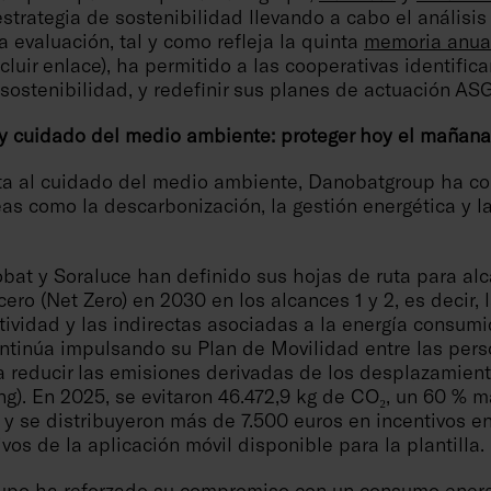
 estrategia de sostenibilidad llevando a cabo el análisi
a evaluación, tal y como refleja la quinta
memoria anua
luir enlace), ha permitido a las cooperativas identificar 
sostenibilidad, y redefinir sus planes de actuación ASG
 y cuidado del medio ambiente: proteger hoy el mañana
ta al cuidado del medio ambiente, Danobatgroup ha c
as como la descarbonización, la gestión energética y 
bat y Soraluce han definido sus hojas de ruta para alc
ero (Net Zero) en 2030 en los alcances 1 y 2, es decir,
tividad y las indirectas asociadas a la energía consumid
tinúa impulsando su Plan de Movilidad entre las per
a reducir las emisiones derivadas de los desplazamient
g). En 2025, se evitaron 46.472,9 kg de CO₂, un 60 % m
r, y se distribuyeron más de 7.500 euros en incentivos en
vos de la aplicación móvil disponible para la plantilla.
grupo ha reforzado su compromiso con un consumo ener