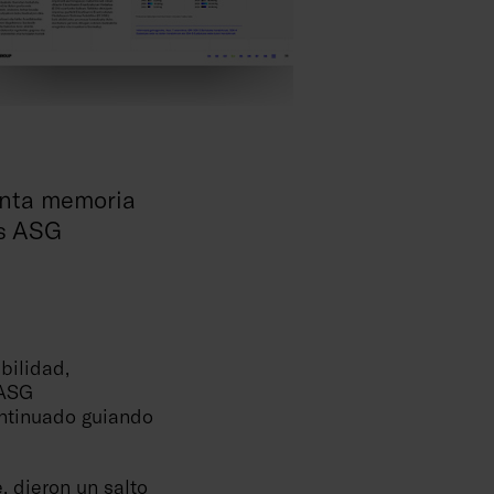
inta memoria
es ASG
bilidad,
 ASG
ontinuado guiando
e
, dieron un salto