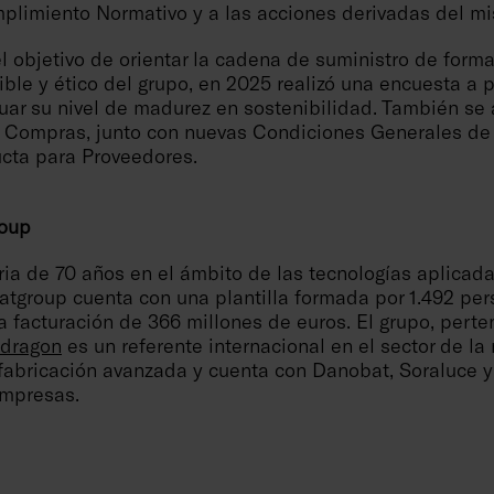
limiento Normativo y a las acciones derivadas del m
l objetivo de orientar la cadena de suministro de form
ble y ético del grupo, en 2025 realizó una encuesta a 
luar su nivel de madurez en sostenibilidad. También se
e Compras, junto con nuevas Condiciones Generales d
cta para Proveedores.
oup
ia de 70 años en el ámbito de las tecnologías aplicada
batgroup cuenta con una plantilla formada por 1.492 pe
a facturación de 366 millones de euros. El grupo, perte
dragon
es un referente internacional en el sector de l
 fabricación avanzada y cuenta con Danobat, Soraluce 
empresas.