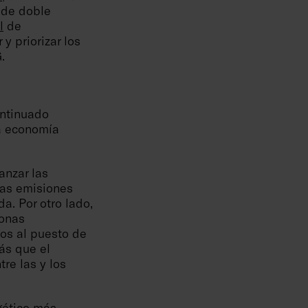
s de doble
l
de
y priorizar los
.
ontinuado
la economía
anzar las
 las emisiones
a. Por otro lado,
sonas
os al puesto de
ás que el
tre las y los
gético más