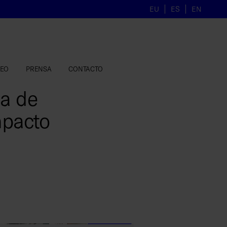
EU
ES
EN
LEO
PRENSA
CONTACTO
ia de
mpacto